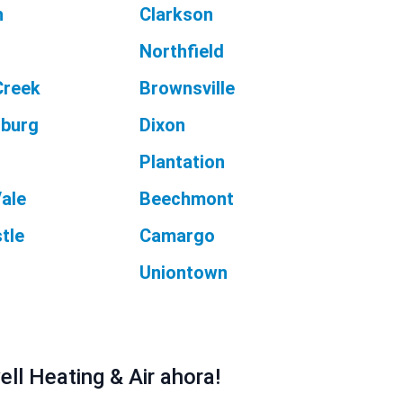
h
Clarkson
Northfield
Creek
Brownsville
sburg
Dixon
Plantation
ale
Beechmont
tle
Camargo
Uniontown
ll Heating & Air ahora!