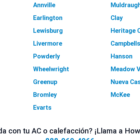
Annville
Muldraug
Earlington
Clay
Lewisburg
Heritage 
Livermore
Campbell
Powderly
Hanson
Wheelwright
Meadow V
Greenup
Nueva Cas
Bromley
McKee
Evarts
a con tu AC o calefacción? ¡Llama a Howe