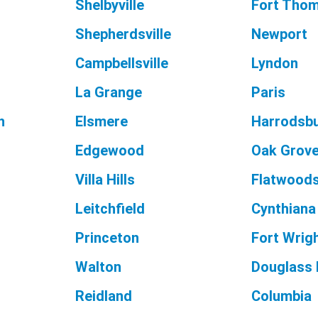
Shelbyville
Fort Tho
Shepherdsville
Newport
Campbellsville
Lyndon
La Grange
Paris
h
Elsmere
Harrodsb
Edgewood
Oak Grov
Villa Hills
Flatwood
Leitchfield
Cynthiana
Princeton
Fort Wrig
Walton
Douglass H
Reidland
Columbia