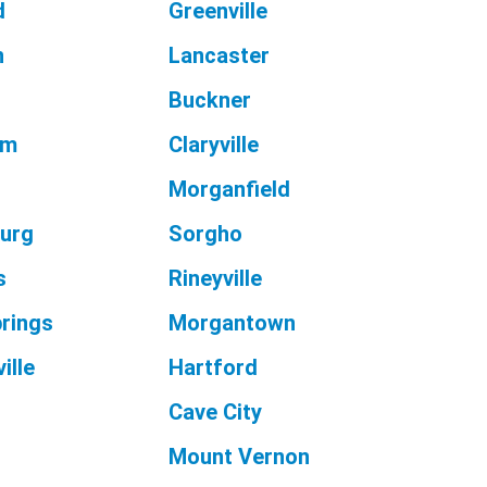
d
Greenville
n
Lancaster
Buckner
am
Claryville
Morganfield
burg
Sorgho
s
Rineyville
prings
Morgantown
ille
Hartford
Cave City
Mount Vernon