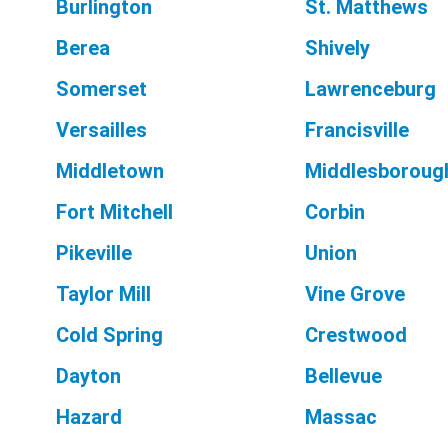
Burlington
St. Matthews
Berea
Shively
Somerset
Lawrenceburg
Versailles
Francisville
Middletown
Middlesboroug
Fort Mitchell
Corbin
Pikeville
Union
Taylor Mill
Vine Grove
Cold Spring
Crestwood
Dayton
Bellevue
Hazard
Massac