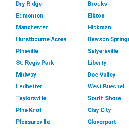
Dry Ridge
Brooks
Edmonton
Elkton
Manchester
Hickman
Hurstbourne Acres
Dawson Spring
Pineville
Salyersville
St. Regis Park
Liberty
Midway
Doe Valley
Ledbetter
West Buechel
Taylorsville
South Shore
Pine Knot
Clay City
Pleasureville
Cloverport