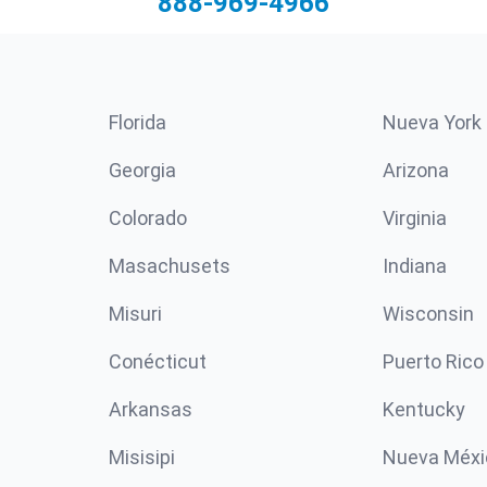
888-969-4966
Florida
Nueva York
Georgia
Arizona
Colorado
Virginia
Masachusets
Indiana
Misuri
Wisconsin
Conécticut
Puerto Rico
Arkansas
Kentucky
Misisipi
Nueva Méxi