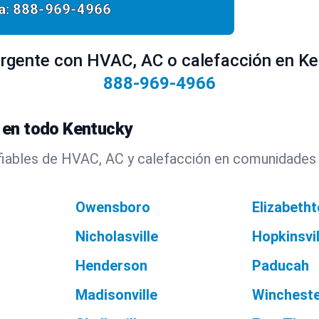
a:
888-969-4966
rgente con HVAC, AC o calefacción en Ke
888-969-4966
 en todo Kentucky
fiables de HVAC, AC y calefacción en comunidades 
Owensboro
Elizabeth
Nicholasville
Hopkinsvil
Henderson
Paducah
Madisonville
Winchest