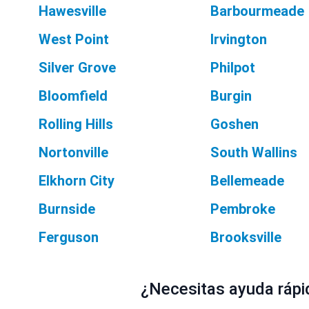
Hawesville
Barbourmeade
West Point
Irvington
Silver Grove
Philpot
Bloomfield
Burgin
Rolling Hills
Goshen
Nortonville
South Wallins
Elkhorn City
Bellemeade
Burnside
Pembroke
Ferguson
Brooksville
¿Necesitas ayuda rápid