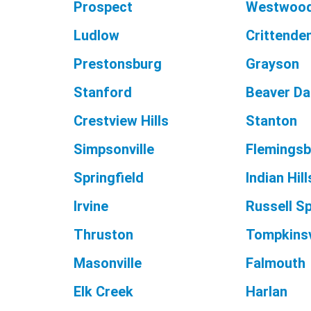
Prospect
Westwoo
Ludlow
Crittende
Prestonsburg
Grayson
Stanford
Beaver D
Crestview Hills
Stanton
Simpsonville
Flemings
Springfield
Indian Hill
Irvine
Russell S
Thruston
Tompkinsv
Masonville
Falmouth
Elk Creek
Harlan