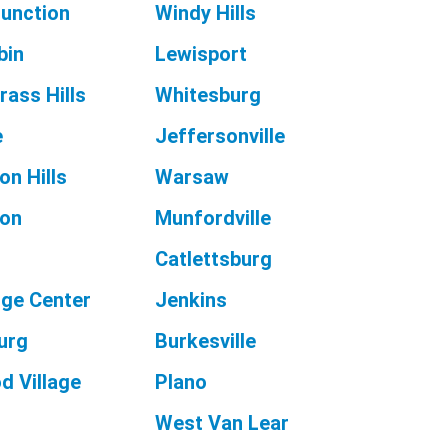
unction
Windy Hills
bin
Lewisport
rass Hills
Whitesburg
e
Jeffersonville
on Hills
Warsaw
ton
Munfordville
Catlettsburg
dge Center
Jenkins
urg
Burkesville
 Village
Plano
West Van Lear