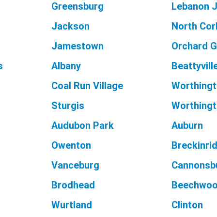
Greensburg
Lebanon J
Jackson
North Cor
Jamestown
Orchard G
s
Albany
Beattyvill
Coal Run Village
Worthingt
Sturgis
Worthing
Audubon Park
Auburn
Owenton
Breckinri
Vanceburg
Cannonsb
Brodhead
Beechwood
Wurtland
Clinton