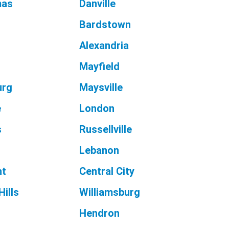
mas
Danville
Bardstown
Alexandria
Mayfield
urg
Maysville
e
London
s
Russellville
Lebanon
ht
Central City
ills
Williamsburg
Hendron