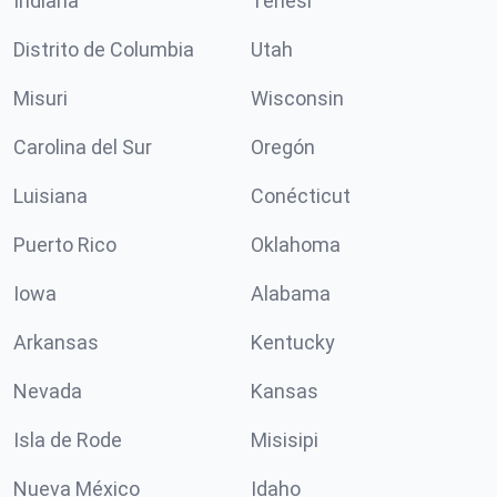
Indiana
Tenesí
Distrito de Columbia
Utah
Misuri
Wisconsin
Carolina del Sur
Oregón
Luisiana
Conécticut
Puerto Rico
Oklahoma
Iowa
Alabama
Arkansas
Kentucky
Nevada
Kansas
Isla de Rode
Misisipi
Nueva México
Idaho