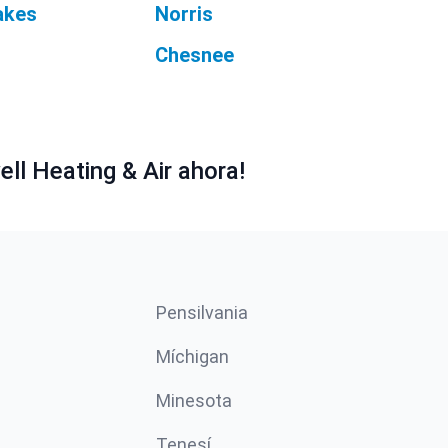
akes
Norris
Chesnee
ll Heating & Air ahora!
Pensilvania
Míchigan
Minesota
Tenesí