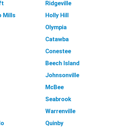
ft
Ridgeville
 Mills
Holly Hill
Olympia
Catawba
Conestee
Beech Island
Johnsonville
McBee
Seabrook
Warrenville
lo
Quinby