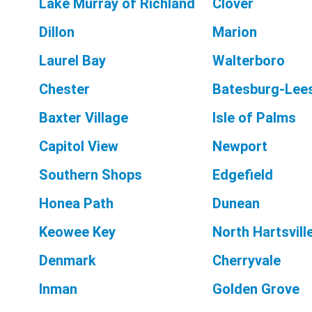
Lake Murray of Richland
Clover
Dillon
Marion
Laurel Bay
Walterboro
Chester
Batesburg-Lees
Baxter Village
Isle of Palms
Capitol View
Newport
Southern Shops
Edgefield
Honea Path
Dunean
Keowee Key
North Hartsvill
Denmark
Cherryvale
Inman
Golden Grove