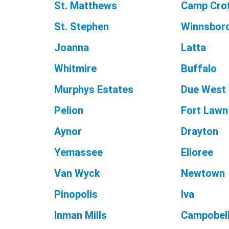
St. Matthews
Camp Cro
St. Stephen
Winnsboro
Joanna
Latta
Whitmire
Buffalo
Murphys Estates
Due West
Pelion
Fort Lawn
Aynor
Drayton
Yemassee
Elloree
Van Wyck
Newtown
Pinopolis
Iva
Inman Mills
Campobel