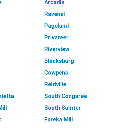
e
Arcadia
Ravenel
Pageland
Privateer
Riverview
Blacksburg
Cowpens
Reidville
rietta
South Congaree
ill
South Sumter
s
Eureka Mill