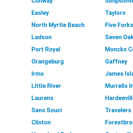
Conway
Simpsonvi
Easley
Taylors
North Myrtle Beach
Five Fork
Ladson
Seven Oa
Port Royal
Moncks C
Orangeburg
Gaffney
Irmo
James Isl
Little River
Murrells I
Laurens
Hardeevil
Sans Souci
Travelers
Clinton
Forestbr