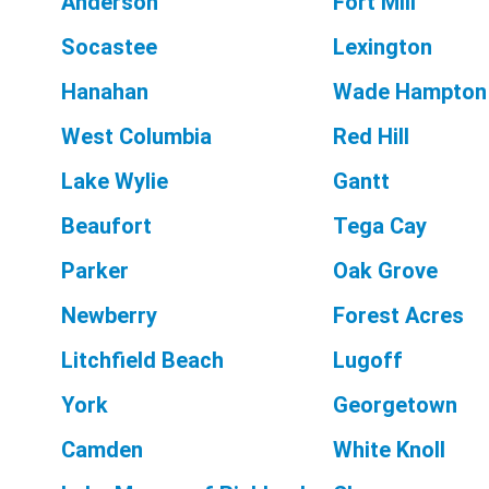
Anderson
Fort Mill
Socastee
Lexington
Hanahan
Wade Hampton
West Columbia
Red Hill
Lake Wylie
Gantt
Beaufort
Tega Cay
Parker
Oak Grove
Newberry
Forest Acres
Litchfield Beach
Lugoff
York
Georgetown
Camden
White Knoll