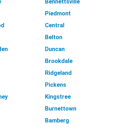
e
Bennettsville
Piedmont
od
Central
Belton
den
Duncan
Brookdale
Ridgeland
Pickens
ney
Kingstree
Burnettown
Bamberg