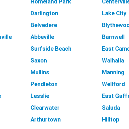
Homeland Park
Centervill
Darlington
Lake City
Belvedere
Blythewo
ville
Abbeville
Barnwell
Surfside Beach
East Cam
Saxon
Walhalla
Mullins
Manning
Pendleton
Wellford
e
Lesslie
East Gaff
Clearwater
Saluda
Arthurtown
Hilltop