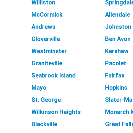
Williston
Springdal
McCormick
Allendale
Andrews
Johnston
Gloverville
Ben Avon
Westminster
Kershaw
Graniteville
Pacolet
d
Seabrook Island
Fairfax
Mayo
Hopkins
St. George
Slater-Ma
Wilkinson Heights
Monarch M
Blackville
Great Fall