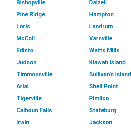
Bishopville
Dalzell
Pine Ridge
Hampton
Loris
Landrum
McColl
Varnville
Edisto
Watts Mills
Judson
Kiawah Island
Timmonsville
Sullivan's Islan
Arial
Shell Point
Tigerville
Pimlico
Calhoun Falls
Stateburg
Irwin
Jackson