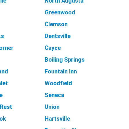
lle
North Augusta
Greenwood
s
Clemson
ks
Dentsville
orner
Cayce
Boiling Springs
and
Fountain Inn
nlet
Woodfield
le
Seneca
 Rest
Union
ook
Hartsville