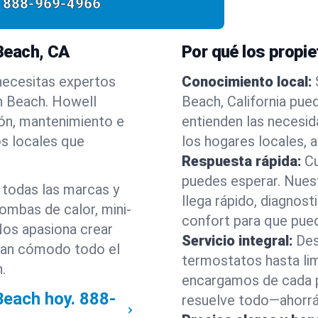
888-969-4966
Beach, CA
Por qué los propie
 necesitas expertos
Conocimiento local:
n Beach. Howell
Beach, California pue
ión, mantenimiento e
entienden las necesid
s locales que
los hogares locales, a
Respuesta rápida:
C
puedes esperar. Nues
 todas las marcas y
llega rápido, diagnos
bombas de calor, mini-
confort para que pued
 Nos apasiona crear
Servicio integral:
Des
gan cómodo todo el
termostatos hasta lim
.
encargamos de cada p
Beach hoy.
888-
resuelve todo—ahorrán