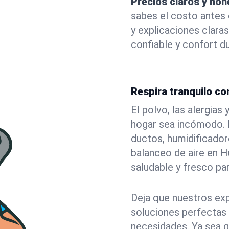
Precios claros y hon
sabes el costo antes
y explicaciones claras
confiable y confort d
Respira tranquilo con
El polvo, las alergia
hogar sea incómodo. N
ductos, humidificadore
balanceo de aire en H
saludable y fresco par
Deja que nuestros exp
soluciones perfectas 
necesidades. Ya sea q