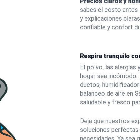
Precios claros y hon
sabes el costo antes
y explicaciones claras
confiable y confort du
Respira tranquilo con
El polvo, las alergia
hogar sea incómodo. N
ductos, humidificadore
balanceo de aire en S
saludable y fresco par
Deja que nuestros exp
soluciones perfectas 
necesidades. Ya sea q