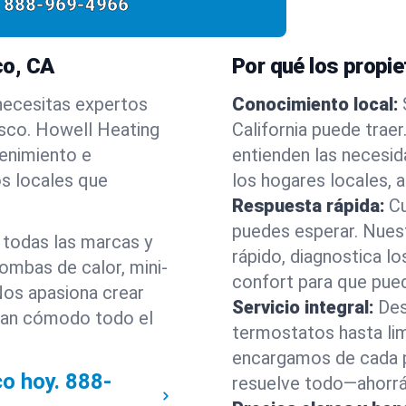
888-969-4966
co, CA
Por qué los propie
 necesitas expertos
Conocimiento local:
isco. Howell Heating
California puede trae
tenimiento e
entienden las necesid
s locales que
los hogares locales, a
Respuesta rápida:
C
puedes esperar. Nuest
 todas las marcas y
rápido, diagnostica l
bombas de calor, mini-
confort para que pued
 Nos apasiona crear
Servicio integral:
Des
gan cómodo todo el
termostatos hasta lim
encargamos de cada p
co hoy.
888-
resuelve todo—ahorrán