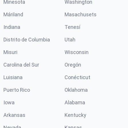
Minesota
Washington
Máriland
Masachusets
Indiana
Tenesí
Distrito de Columbia
Utah
Misuri
Wisconsin
Carolina del Sur
Oregón
Luisiana
Conécticut
Puerto Rico
Oklahoma
Iowa
Alabama
Arkansas
Kentucky
Nevada
Kansas