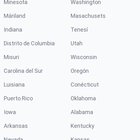
Minesota
Washington
Máriland
Masachusets
Indiana
Tenesí
Distrito de Columbia
Utah
Misuri
Wisconsin
Carolina del Sur
Oregón
Luisiana
Conécticut
Puerto Rico
Oklahoma
Iowa
Alabama
Arkansas
Kentucky
Nevada
Kansas