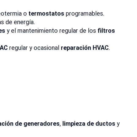
eotermia o
termostatos
programables.
as de energía.
es
y el mantenimiento regular de los
filtros
VAC
regular y ocasional
reparación HVAC
.
lación de generadores
,
limpieza de ductos
y