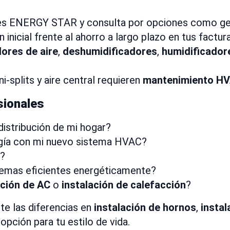
nes ENERGY STAR y consulta por opciones como g
 inicial frente al ahorro a largo plazo en tus factur
dores de aire
,
deshumidificadores
,
humidificador
splits y aire central requieren
mantenimiento H
sionales
istribución de mi hogar?
rgía con mi nuevo sistema HVAC?
a?
temas eficientes energéticamente?
ación de AC
o
instalación de calefacción
?
te las diferencias en
instalación de hornos
,
insta
ción para tu estilo de vida.