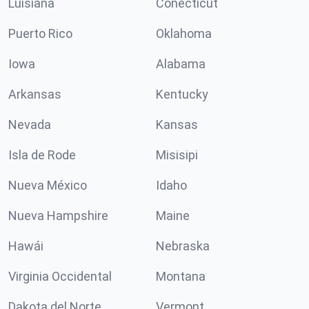
Luisiana
Conécticut
Puerto Rico
Oklahoma
Iowa
Alabama
Arkansas
Kentucky
Nevada
Kansas
Isla de Rode
Misisipi
Nueva México
Idaho
Nueva Hampshire
Maine
Hawái
Nebraska
Virginia Occidental
Montana
Dakota del Norte
Vermont