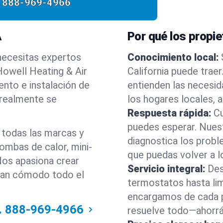
888-969-4966
A
Por qué los propie
 necesitas expertos
Conocimiento local:
Howell Heating & Air
California puede trae
ento e instalación de
entienden las necesid
 realmente se
los hogares locales, a
Respuesta rápida:
C
puedes esperar. Nuest
 todas las marcas y
diagnostica los probl
bombas de calor, mini-
que puedas volver a l
 Nos apasiona crear
Servicio integral:
Des
gan cómodo todo el
termostatos hasta lim
encargamos de cada p
.
888-969-4966
resuelve todo—ahorrán