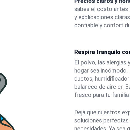
Precios claros y hon
sabes el costo antes
y explicaciones claras
confiable y confort du
Respira tranquilo con
El polvo, las alergia
hogar sea incómodo. N
ductos, humidificadore
balanceo de aire en E
fresco para tu familia 
Deja que nuestros exp
soluciones perfectas 
necesidades. Ya sea q