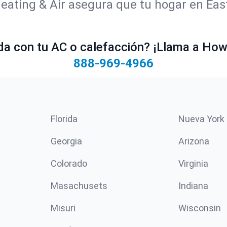
Heating & Air asegura que tu hogar en Ea
a con tu AC o calefacción? ¡Llama a Howe
888-969-4966
Florida
Nueva York
Georgia
Arizona
Colorado
Virginia
Masachusets
Indiana
Misuri
Wisconsin